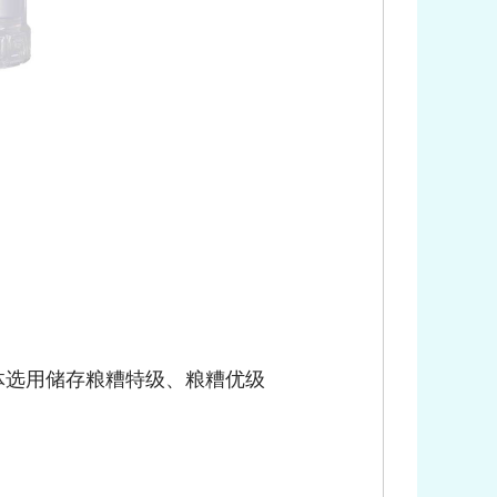
体选用储存粮糟特级、粮糟优级